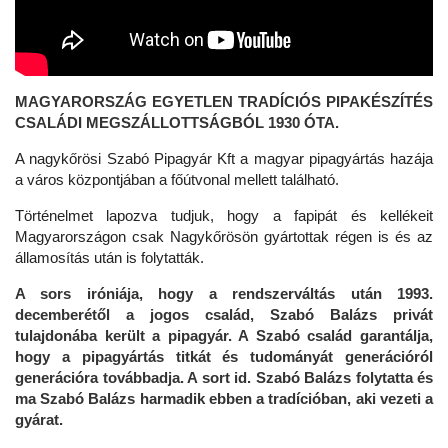
MAGYARORSZÁG EGYETLEN TRADÍCIÓS PIPAKÉSZÍTÉS
CSALÁDI MEGSZÁLLOTTSÁGBÓL 1930 ÓTA.
A nagykőrösi Szabó Pipagyár Kft a magyar pipagyártás hazája
a város központjában a főútvonal mellett található.
Történelmet lapozva tudjuk, hogy a fapipát és kellékeit
Magyarországon csak Nagykőrösön gyártottak régen is és az
államosítás után is folytatták.
A sors iróniája, hogy a rendszerváltás után 1993.
decemberétől a jogos család, Szabó Balázs privát
tulajdonába került a pipagyár. A Szabó család garantálja,
hogy a pipagyártás titkát és tudományát generációról
generációra továbbadja. A sort id. Szabó Balázs folytatta és
ma Szabó Balázs harmadik ebben a tradícióban, aki vezeti a
gyárat.