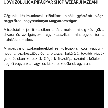
ÜDVÖZÖLJÜK A PIPAGYÁR SHOP WEBÁRUHÁZBAN!
Cégünk kézimunkával előállított pipák gyártását végzi
nagykőrösi hagyománnyal Magyarországon.
A tradíciók teljes tiszteletben tartása mellett mindig követjük a
divatot és az igényeket úgy klasszikus, mint egyedi forma
kialakítása mellett.
A pipagyártó szakemberekkel és kollégákkal azon vagyunk,
hogy a pipakészítést és a pipázás kultúráját tovább vigyük
generációkon keresztül. Cégünk filozófiája szerint elkötelezett
segítői vagyunk a nagy- és kiskereskedőknek egyaránt.