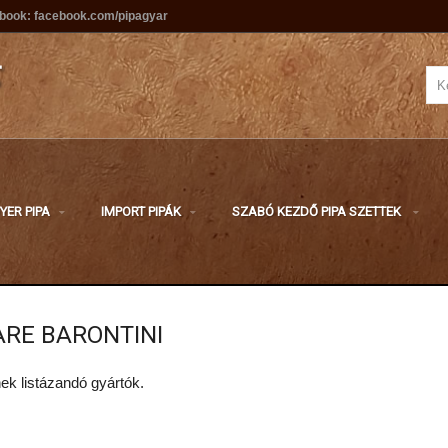
ebook: facebook.com/pipagyar
YER PIPA
IMPORT PIPÁK
SZABÓ KEZDŐ PIPA SZETTEK
ARE BARONTINI
ek listázandó gyártók.