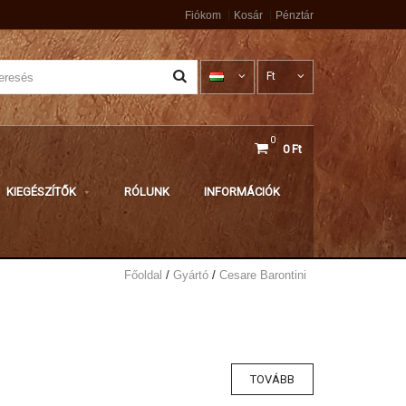
Fiókom
Kosár
Pénztár
Ft
0
0 Ft
KIEGÉSZÍTŐK
RÓLUNK
INFORMÁCIÓK
Főoldal
Gyártó
Cesare Barontini
TOVÁBB