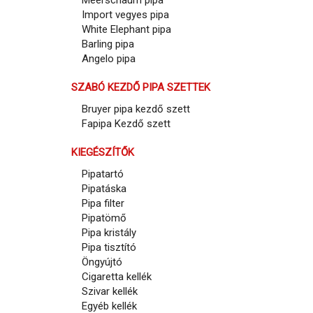
Meerschaum pipa
Import vegyes pipa
White Elephant pipa
Barling pipa
Angelo pipa
SZABÓ KEZDŐ PIPA SZETTEK
Bruyer pipa kezdő szett
Fapipa Kezdő szett
KIEGÉSZÍTŐK
Pipatartó
Pipatáska
Pipa filter
Pipatömő
Pipa kristály
Pipa tisztító
Öngyújtó
Cigaretta kellék
Szivar kellék
Egyéb kellék