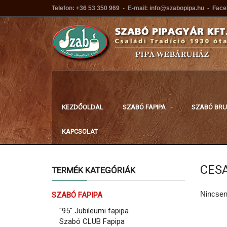
Telefon: +36 53 350 969 - E-mail: info@szabopipa.hu - Fac
KEZDŐOLDAL
SZABÓ FAPIPA
SZABÓ BRU
KAPCSOLAT
CES
TERMÉK KATEGÓRIÁK
Nincsen
SZABÓ FAPIPA
"95" Jubileumi fapipa
Szabó CLUB Fapipa