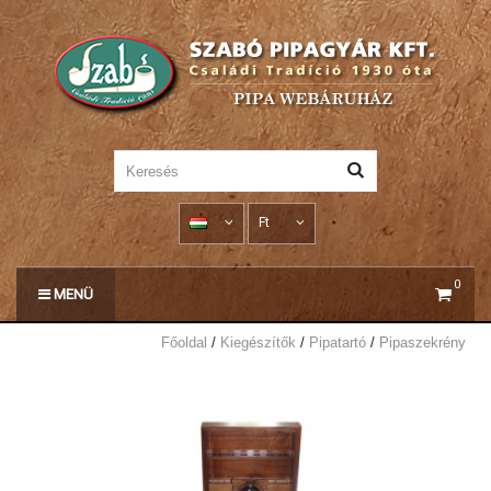
Ft
0
MENÜ
Főoldal
Kiegészítők
Pipatartó
Pipaszekrény